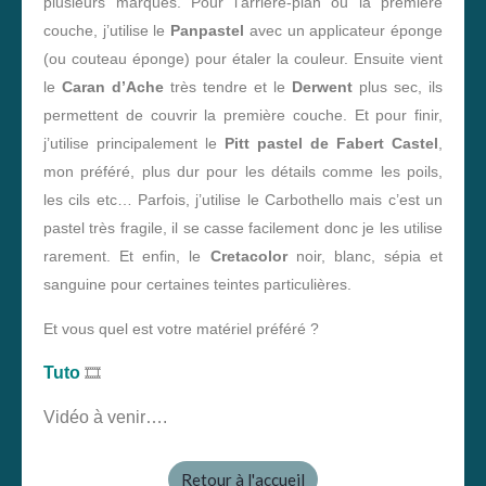
plusieurs marques. Pour l’arrière-plan ou la première
couche, j’utilise le
Panpastel
avec un applicateur éponge
(ou couteau éponge) pour étaler la couleur. Ensuite vient
le
Caran d’Ache
très tendre et le
Derwent
plus sec, ils
permettent de couvrir la première couche. Et pour finir,
j’utilise principalement le
Pitt pastel de Fabert Castel
,
mon préféré, plus dur pour les détails comme les poils,
les cils etc… Parfois, j’utilise le Carbothello mais c’est un
pastel très fragile, il se casse facilement donc je les utilise
rarement. Et enfin, le
Cretacolor
noir, blanc, sépia et
sanguine pour certaines teintes particulières.
Et vous quel est votre matériel préféré ?
🎞
Tuto
Vidéo à venir….
Retour à l'accueil