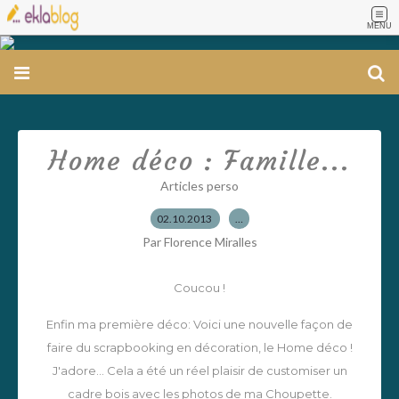
MENU
Home déco : Famille...
Articles perso
02.10.2013
…
Par Florence Miralles
Coucou !
Enfin ma première déco: Voici une nouvelle façon de
faire du scrapbooking en décoration, le Home déco !
J'adore... Cela a été un réel plaisir de customiser un
cadre bois avec les photos de ma Choupette.