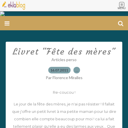
MENU
Livret "Fête des mères"
Articles perso
16.07.2011
…
Par Florence Miralles
Re-coucou !
Le jour de la fête des mères, je n'ai pas résister ! Il fallait
que j'offre un petit livret à ma petite maman pour lui dire
combien elle compte beaucoup pour moi ! ca lui a fait
tellement plaisir qu'elle a eu des larmes aux yeux... Que