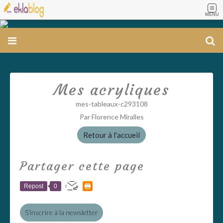
MENU
Mes acryliques
mes-tableaux-c293108
Par Florence Miralles
Retour à l'accueil
Partager cette page
Repost
0
S'inscrire à la newsletter